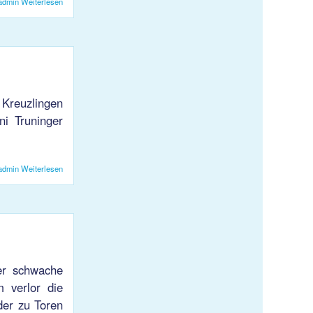
admin
Weiterlesen
über Siege von KJS 2 und KJS U21
 Kreuzlingen
i Truninger
admin
Weiterlesen
über U21 gewinnen gegen Kreuzlingen
her schwache
m verlor die
der zu Toren