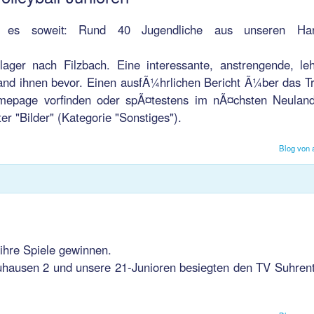
r es soweit: Rund 40 Jugendliche aus unseren Han
ager nach Filzbach. Eine interessante, anstrengende, le
tand ihnen bevor. Einen ausfÃ¼hrlichen Bericht Ã¼ber das Tr
Homepage vorfinden oder spÃ¤testens im nÃ¤chsten Neuland
er "Bilder" (Kategorie "Sonstiges").
Blog von 
1
ihre Spiele gewinnen.
hausen 2 und unsere 21-Junioren besiegten den TV Suhrent