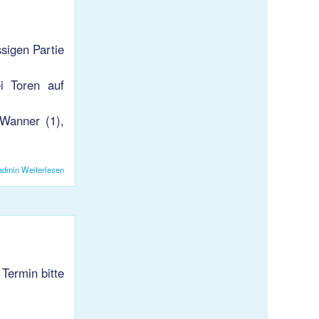
sigen Partie
i Toren auf
 Wanner (1),
admin
Weiterlesen
über 2. Sieg fÃ¼r U21
Termin bitte