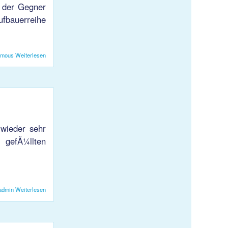
e der Gegner
fbauerreihe
ymous
Weiterlesen
über KJS 2 gewinnt gegen die Kadetten SH
wieder sehr
 gefÃ¼llten
admin
Weiterlesen
über Erfolgreiche Altpapiersammlung