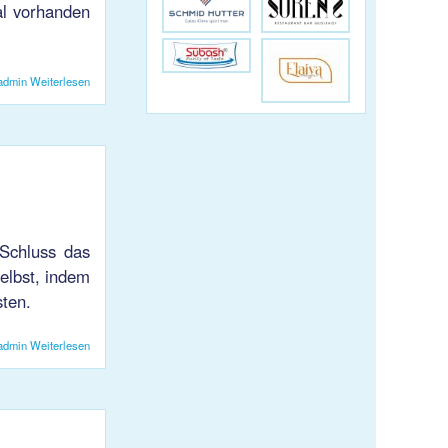
al vorhanden
admin
Weiterlesen
über Sieg fÃ¼r U21
Schluss das
elbst, indem
sten.
admin
Weiterlesen
über KJS 1 erreicht Unentschieden