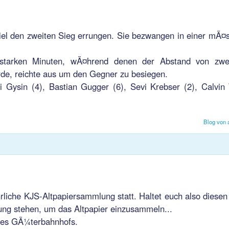
el den zweiten Sieg errungen. Sie bezwangen in einer mÃ¤s
 starken Minuten, wÃ¤hrend denen der Abstand von zwe
urde, reichte aus um den Gegner zu besiegen.
Gysin (4), Bastian Gugger (6), Sevi Krebser (2), Calvin
Blog von 
liche KJS-Altpapiersammlung statt. Haltet euch also diesen 
ung stehen, um das Altpapier einzusammeln...
 des GÃ¼terbahnhofs.