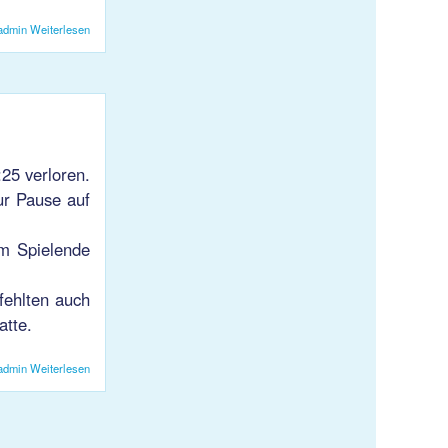
admin
Weiterlesen
über Altpapiersammlung
25 verloren.
ur Pause auf
um Spielende
ehlten auch
atte.
admin
Weiterlesen
über Saisonbeginn KJS 1