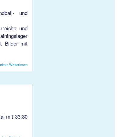
dball- und
hrreiche und
ainingslager
. Bilder mit
admin
Weiterlesen
über Trainingslager Handball- und Volleyball-Junioren
al mit 33:30