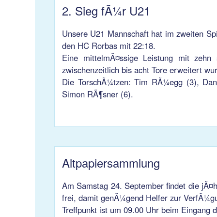
2. Sieg fÃ¼r U21
Unsere U21 Mannschaft hat im zweiten Spi
den HC Rorbas mit 22:18.
Eine mittelmÃ¤ssige Leistung mit zehn
zwischenzeitlich bis acht Tore erweitert w
Die TorschÃ¼tzen: Tim RÃ¼egg (3), Dani 
Simon RÃ¶sner (6).
Altpapiersammlung
Am Samstag 24. September findet die jÃ¤hr
frei, damit genÃ¼gend Helfer zur VerfÃ¼g
Treffpunkt ist um 09.00 Uhr beim Eingang