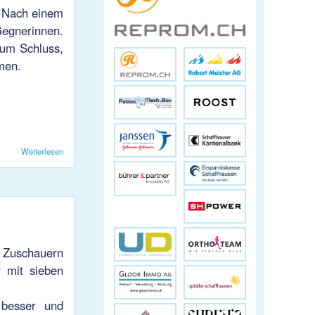
. Nach einem
egnerinnen.
zum Schluss,
men.
Weiterlesen
über VB Damen 1 3:1 Niederlage gegen Kreuzlingen 2
 Zuschauern
r mit sieben
 besser und