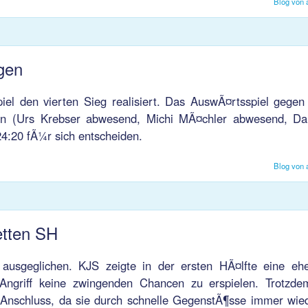
Blog von 
gen
el den vierten Sieg realisiert. Das AuswÃ¤rtsspiel gegen
gen (Urs Krebser abwesend, Michi MÃ¤chler abwesend, Dan
:20 fÃ¼r sich entscheiden.
Blog von 
etten SH
 ausgeglichen. KJS zeigte in der ersten HÃ¤lfte eine e
Angriff keine zwingenden Chancen zu erspielen. Trotzde
 Anschluss, da sie durch schnelle GegenstÃ¶sse immer wie