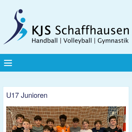
Direkt zum Inhalt
KJS
Schaffhausen
KJS Main
Menu
U17 Junioren