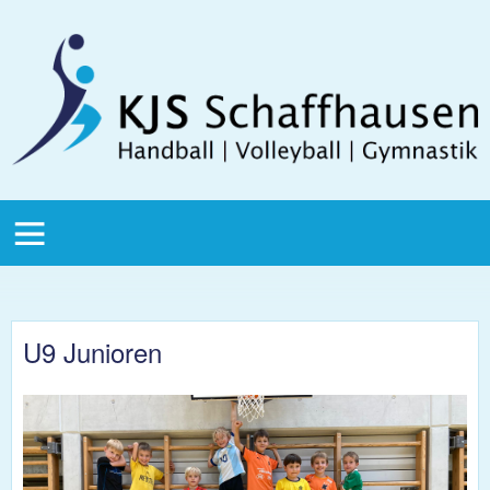
Direkt zum Inhalt
KJS
Schaffhausen
KJS Main
Menu
U9 Junioren