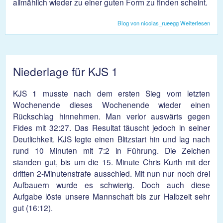
allmählich wieder zu einer guten Form zu finden scheint.
Blog von nicolas_rueegg
Weiterlesen
über
KJS
gewin
U21
auch
Niederlage für KJS 1
KJS 1 musste nach dem ersten Sieg vom letzten
Wochenende dieses Wochenende wieder einen
Rückschlag hinnehmen. Man verlor auswärts gegen
Fides mit 32:27. Das Resultat täuscht jedoch in seiner
Deutlichkeit. KJS legte einen Blitzstart hin und lag nach
rund 10 Minuten mit 7:2 in Führung. Die Zeichen
standen gut, bis um die 15. Minute Chris Kurth mit der
dritten 2-Minutenstrafe ausschied. Mit nun nur noch drei
Aufbauern wurde es schwierig. Doch auch diese
Aufgabe löste unsere Mannschaft bis zur Halbzeit sehr
gut (16:12).