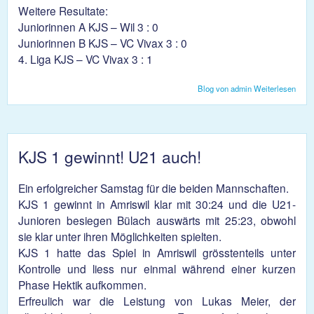
Weitere Resultate:
Juniorinnen A KJS – Wil 3 : 0
Juniorinnen B KJS – VC Vivax 3 : 0
4. Liga KJS – VC Vivax 3 : 1
Blog von admin
Weiterlesen
über
Erfol
Woch
Volle
KJS 1 gewinnt! U21 auch!
Ein erfolgreicher Samstag für die beiden Mannschaften.
KJS 1 gewinnt in Amriswil klar mit 30:24 und die U21-
Junioren besiegen Bülach auswärts mit 25:23, obwohl
sie klar unter ihren Möglichkeiten spielten.
KJS 1 hatte das Spiel in Amriswil grösstenteils unter
Kontrolle und liess nur einmal während einer kurzen
Phase Hektik aufkommen.
Erfreulich war die Leistung von Lukas Meier, der