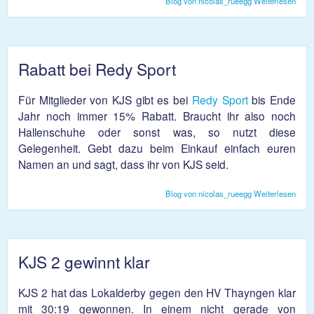
Blog von nicolas_rueegg
Weiterlesen
über 
Sais
für 
Rabatt bei Redy Sport
Für Mitglieder von KJS gibt es bei
Redy Sport
bis Ende
Jahr noch immer 15% Rabatt. Braucht ihr also noch
Hallenschuhe oder sonst was, so nutzt diese
Gelegenheit. Gebt dazu beim Einkauf einfach euren
Namen an und sagt, dass ihr von KJS seid.
Blog von nicolas_rueegg
Weiterlesen
über
Raba
bei
Redy
Spor
KJS 2 gewinnt klar
KJS 2 hat das Lokalderby gegen den HV Thayngen klar
mit 30:19 gewonnen. In einem nicht gerade von