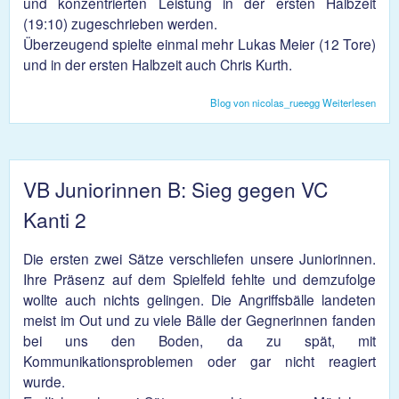
und konzentrierten Leistung in der ersten Halbzeit
(19:10) zugeschrieben werden.
Überzeugend spielte einmal mehr Lukas Meier (12 Tore)
und in der ersten Halbzeit auch Chris Kurth.
Blog von nicolas_rueegg
Weiterlesen
über
Ausw
für 
VB Juniorinnen B: Sieg gegen VC
Kanti 2
Die ersten zwei Sätze verschliefen unsere Juniorinnen.
Ihre Präsenz auf dem Spielfeld fehlte und demzufolge
wollte auch nichts gelingen. Die Angriffsbälle landeten
meist im Out und zu viele Bälle der Gegnerinnen fanden
bei uns den Boden, da zu spät, mit
Kommunikationsproblemen oder gar nicht reagiert
wurde.