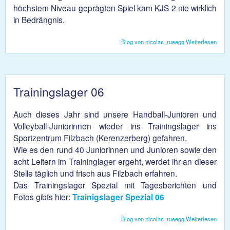
höchstem Niveau geprägten Spiel kam KJS 2 nie wirklich
in Bedrängnis.
Blog von nicolas_rueegg
Weiterlesen
über
KJS
gewi
klar
Trainingslager 06
Auch dieses Jahr sind unsere Handball-Junioren und
Volleyball-Juniorinnen wieder ins Trainingslager ins
Sportzentrum Filzbach (Kerenzerberg) gefahren.
Wie es den rund 40 Juniorinnen und Junioren sowie den
acht Leitern im Traininglager ergeht, werdet ihr an dieser
Stelle täglich und frisch aus Filzbach erfahren.
Das Trainingslager Spezial mit Tagesberichten und
Fotos gibts hier:
Trainigslager Spezial 06
Blog von nicolas_rueegg
Weiterlesen
über
Train