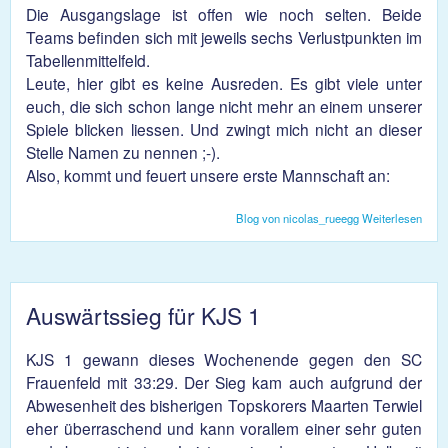
Die Ausgangslage ist offen wie noch selten. Beide
Teams befinden sich mit jeweils sechs Verlustpunkten im
Tabellenmittelfeld.
Leute, hier gibt es keine Ausreden. Es gibt viele unter
euch, die sich schon lange nicht mehr an einem unserer
Spiele blicken liessen. Und zwingt mich nicht an dieser
Stelle Namen zu nennen ;-).
Also, kommt und feuert unsere erste Mannschaft an:
Blog von nicolas_rueegg
Weiterlesen
über
Vora
KJ
Gelb
Schw
Auswärtssieg für KJS 1
KJS 1 gewann dieses Wochenende gegen den SC
Frauenfeld mit 33:29. Der Sieg kam auch aufgrund der
Abwesenheit des bisherigen Topskorers Maarten Terwiel
eher überraschend und kann vorallem einer sehr guten