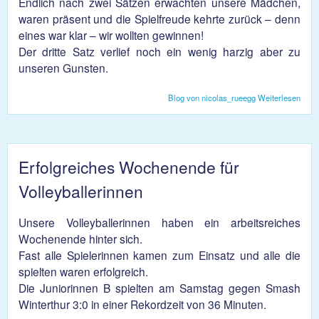
Endlich nach zwei Sätzen erwachten unsere Mädchen,
waren präsent und die Spielfreude kehrte zurück – denn
eines war klar – wir wollten gewinnen!
Der dritte Satz verlief noch ein wenig harzig aber zu
unseren Gunsten.
Blog von nicolas_rueegg
Weiterlesen
übe
Juni
B: 
geg
Kanti
Erfolgreiches Wochenende für
Volleyballerinnen
Unsere Volleyballerinnen haben ein arbeitsreiches
Wochenende hinter sich.
Fast alle Spielerinnen kamen zum Einsatz und alle die
spielten waren erfolgreich.
Die Juniorinnen B spielten am Samstag gegen Smash
Winterthur 3:0 in einer Rekordzeit von 36 Minuten.