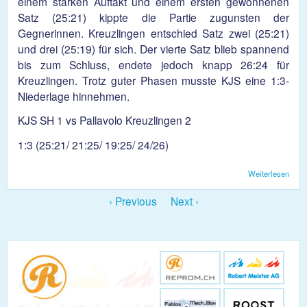
einem starken Auftakt und einem ersten gewonnenen
Satz (25:21) kippte die Partie zugunsten der
Gegnerinnen. Kreuzlingen entschied Satz zwei (25:21)
und drei (25:19) für sich. Der vierte Satz blieb spannend
bis zum Schluss, endete jedoch knapp 26:24 für
Kreuzlingen. Trotz guter Phasen musste KJS eine 1:3-
Niederlage hinnehmen.
KJS SH 1 vs Pallavolo Kreuzlingen 2
1:3 (25:21/ 21:25/ 19:25/ 24/26)
Weiterlesen
übe
Dam
3:1
‹ Previous
Next ›
Nied
gege
Kreu
2