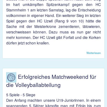
im hart umkämpften Spitzenkampf gegen den HC
Stammheim 1 am letzten Samstag, lag die Entscheidung
vollkommen in eigener Hand. Ein weiterer Sieg im letzten
Spiel gegen den HC Uzwil (Rang 9 von 10) hätte die
Sache mit der Meisterkrone zementieren, tätowieren,
verschweissen können. Dazu muss es nun gar nicht
mehr kommen. Der HC Uzwil gibt Forfait und die Korken
dürfen jetzt schon knallen.
Weiterlesen
über
Würf
sind
gefal
SG
Kottu
Erfolgreiches Matchweekend für
Roti
Meist
die Volleyballabteilung
5 Spiele - 5 Siege
Den Anfang machten unsere U19-Juniorinnen. In einem
spannenden 5 Sätzer kämpfte man mit Erfolg bis zum