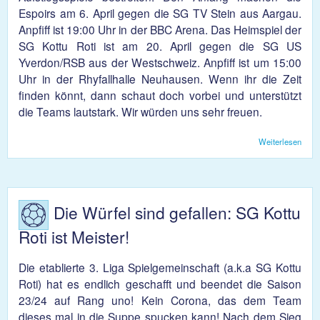
Espoirs am 6. April gegen die SG TV Stein aus Aargau.
Anpfiff ist 19:00 Uhr in der BBC Arena. Das Heimspiel der
SG Kottu Roti ist am 20. April gegen die SG US
Yverdon/RSB aus der Westschweiz. Anpfiff ist um 15:00
Uhr in der Rhyfallhalle Neuhausen. Wenn ihr die Zeit
finden könnt, dann schaut doch vorbei und unterstützt
die Teams lautstark. Wir würden uns sehr freuen.
Weiterlesen
über
Aufst
Ahoi!
Die Würfel sind gefallen: SG Kottu
Roti ist Meister!
Die etablierte 3. Liga Spielgemeinschaft (a.k.a SG Kottu
Roti) hat es endlich geschafft und beendet die Saison
23/24 auf Rang uno! Kein Corona, das dem Team
dieses mal in die Suppe spucken kann! Nach dem Sieg