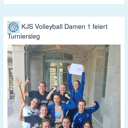
Fond
2023
KJS Volleyball Damen 1 feiert
Turniersieg