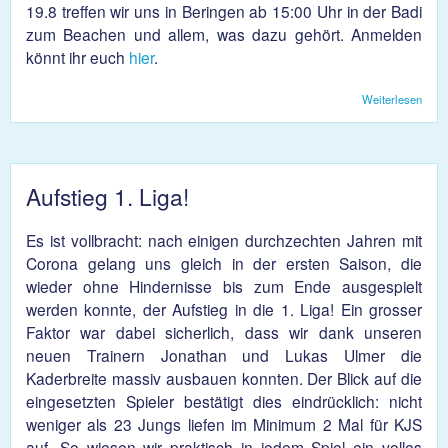
19.8 treffen wir uns in Beringen ab 15:00 Uhr in der Badi
zum Beachen und allem, was dazu gehört. Anmelden
könnt ihr euch
hier
.
Weiterlesen
über
Badi
2023
Aufstieg 1. Liga!
Es ist vollbracht: nach einigen durchzechten Jahren mit
Corona gelang uns gleich in der ersten Saison, die
wieder ohne Hindernisse bis zum Ende ausgespielt
werden konnte, der Aufstieg in die 1. Liga! Ein grosser
Faktor war dabei sicherlich, dass wir dank unseren
neuen Trainern Jonathan und Lukas Ulmer die
Kaderbreite massiv ausbauen konnten. Der Blick auf die
eingesetzten Spieler bestätigt dies eindrücklich: nicht
weniger als 23 Jungs liefen im Minimum 2 Mal für KJS
auf. So wiesen wir praktisch in jedem Spiel ein volles