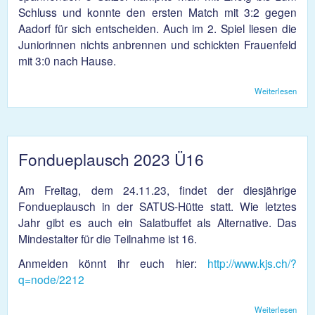
Schluss und konnte den ersten Match mit 3:2 gegen
Aadorf für sich entscheiden. Auch im 2. Spiel liesen die
Juniorinnen nichts anbrennen und schickten Frauenfeld
mit 3:0 nach Hause.
Weiterlesen
über
Matc
die
Volle
Fondueplausch 2023 Ü16
Am Freitag, dem 24.11.23, findet der diesjährige
Fondueplausch in der SATUS-Hütte statt. Wie letztes
Jahr gibt es auch ein Salatbuffet als Alternative. Das
Mindestalter für die Teilnahme ist 16.
Anmelden könnt ihr euch hier:
http://www.kjs.ch/?
q=node/2212
Weiterlesen
über