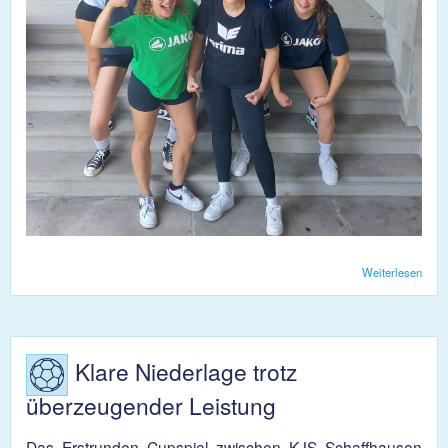
Weiterlesen
übe
Volle
Dam
feiert
Turni
Klare Niederlage trotz
überzeugender Leistung
Das Erstrunden Cupspiel zwischen KJS Schaffhausen