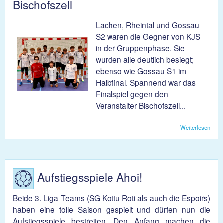
Bischofszell
Lachen, Rheintal und Gossau
S2 waren die Gegner von KJS
in der Gruppenphase. Sie
wurden alle deutlich besiegt;
ebenso wie Gossau S1 im
Halbfinal. Spannend war das
Finalspiel gegen den
Veranstalter Bischofszell...
Weiterlesen
über
Turni
vo
U1
Bisch
Aufstiegsspiele Ahoi!
Beide 3. Liga Teams (SG Kottu Roti als auch die Espoirs)
haben eine tolle Saison gespielt und dürfen nun die
Aufstiegsspiele bestreiten. Den Anfang machen die