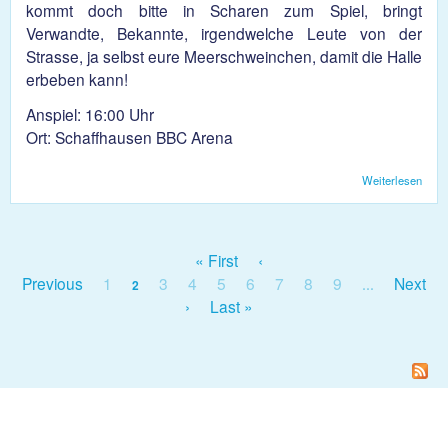
kommt doch bitte in Scharen zum Spiel, bringt
Verwandte, Bekannte, irgendwelche Leute von der
Strasse, ja selbst eure Meerschweinchen, damit die Halle
erbeben kann!
Anspiel: 16:00 Uhr
Ort: Schaffhausen BBC Arena
Weiterlesen
üb
Scha
HSG
Endi
Saiso
« First
‹
Schw
Seiten
Previous
1
3
4
5
6
7
8
9
Next
2
…
›
Last »