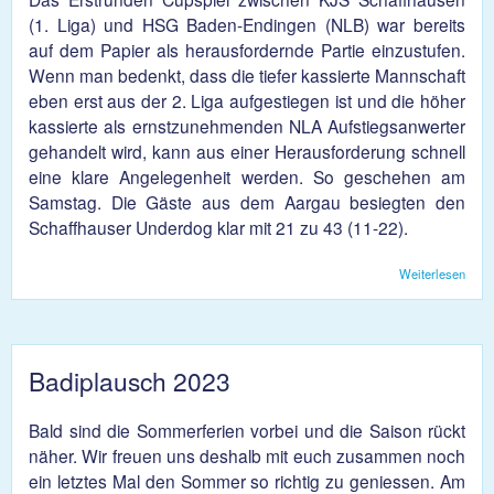
(1. Liga) und HSG Baden-Endingen (NLB) war bereits
auf dem Papier als herausfordernde Partie einzustufen.
Wenn man bedenkt, dass die tiefer kassierte Mannschaft
eben erst aus der 2. Liga aufgestiegen ist und die höher
kassierte als ernstzunehmenden NLA Aufstiegsanwerter
gehandelt wird, kann aus einer Herausforderung schnell
eine klare Angelegenheit werden. So geschehen am
Samstag. Die Gäste aus dem Aargau besiegten den
Schaffhauser Underdog klar mit 21 zu 43 (11-22).
Weiterlesen
übe
Nied
trotz
über
Leis
Badiplausch 2023
Bald sind die Sommerferien vorbei und die Saison rückt
näher. Wir freuen uns deshalb mit euch zusammen noch
ein letztes Mal den Sommer so richtig zu geniessen. Am