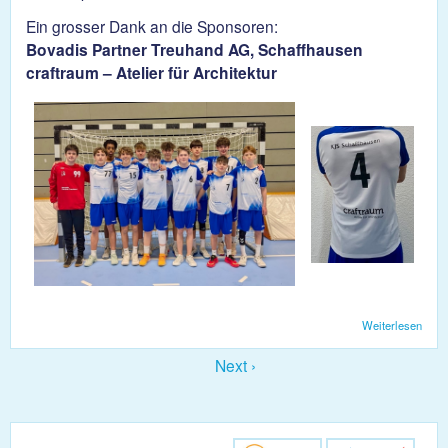
Ein grosser Dank an die Sponsoren:
Bovadis Partner Treuhand AG, Schaffhausen
craftraum – Atelier für Architektur
Weiterlesen
über
Die
U17 
Next ›
neue
Tenu