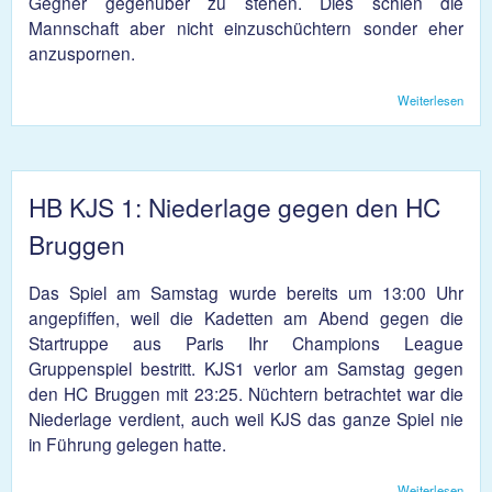
Gegner gegenüber zu stehen. Dies schien die
Mannschaft aber nicht einzuschüchtern sonder eher
anzuspornen.
Weiterlesen
übe
U19:
Best
Sais
end
Nied
HB KJS 1: Niederlage gegen den HC
Bruggen
Das Spiel am Samstag wurde bereits um 13:00 Uhr
angepfiffen, weil die Kadetten am Abend gegen die
Startruppe aus Paris Ihr Champions League
Gruppenspiel bestritt. KJS1 verlor am Samstag gegen
den HC Bruggen mit 23:25. Nüchtern betrachtet war die
Niederlage verdient, auch weil KJS das ganze Spiel nie
in Führung gelegen hatte.
Weiterlesen
übe