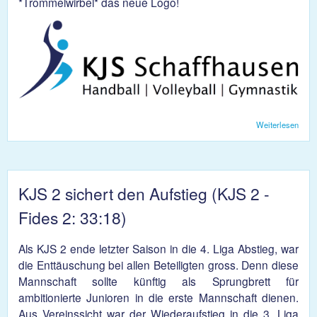
*Trommelwirbel* das neue Logo!
Weiterlesen
über
KJS
neu
Gew
KJS 2 sichert den Aufstieg (KJS 2 -
Fides 2: 33:18)
Als KJS 2 ende letzter Saison in die 4. Liga Abstieg, war
die Enttäuschung bei allen Beteiligten gross. Denn diese
Mannschaft sollte künftig als Sprungbrett für
ambitionierte Junioren in die erste Mannschaft dienen.
Aus Vereinssicht war der Wiederaufstieg in die 3. Liga