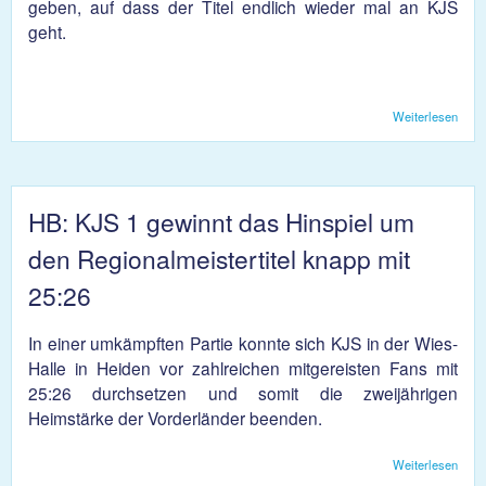
geben, auf dass der Titel endlich wieder mal an KJS
geht.
Weiterlesen
über
Gra
um
Regio
HB: KJS 1 gewinnt das Hinspiel um
den Regionalmeistertitel knapp mit
25:26
In einer umkämpften Partie konnte sich KJS in der Wies-
Halle in Heiden vor zahlreichen mitgereisten Fans mit
25:26 durchsetzen und somit die zweijährigen
Heimstärke der Vorderländer beenden.
Weiterlesen
übe
ge