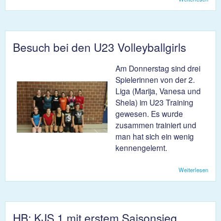
KJ
Nied
gege
HC
Brug
Besuch bei den U23 Volleyballgirls
Am Donnerstag sind drei
Spielerinnen von der 2.
Liga (Marija, Vanesa und
Shela) im U23 Training
gewesen. Es wurde
zusammen trainiert und
man hat sich ein wenig
kennengelernt.
Weiterlesen
über
bei 
Volle
HB: KJS 1 mit erstem Saisonsieg