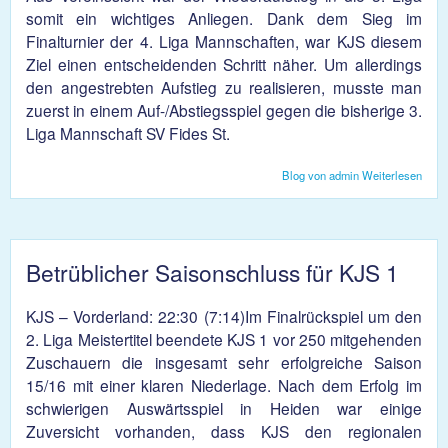
somit ein wichtiges Anliegen. Dank dem Sieg im
Finalturnier der 4. Liga Mannschaften, war KJS diesem
Ziel einen entscheidenden Schritt näher. Um allerdings
den angestrebten Aufstieg zu realisieren, musste man
zuerst in einem Auf-/Abstiegsspiel gegen die bisherige 3.
Liga Mannschaft SV Fides St.
Blog von admin
Weiterlesen
über
KJS
siche
den
Aufst
(KJ
Betrüblicher Saisonschluss für KJS 1
- Fi
2:
33:18
KJS – Vorderland: 22:30 (7:14)Im Finalrückspiel um den
2. Liga Meistertitel beendete KJS 1 vor 250 mitgehenden
Zuschauern die insgesamt sehr erfolgreiche Saison
15/16 mit einer klaren Niederlage. Nach dem Erfolg im
schwierigen Auswärtsspiel in Heiden war einige
Zuversicht vorhanden, dass KJS den regionalen