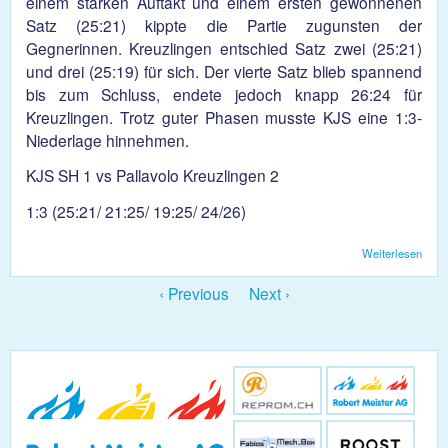
einem starken Auftakt und einem ersten gewonnenen
Satz (25:21) kippte die Partie zugunsten der
Gegnerinnen. Kreuzlingen entschied Satz zwei (25:21)
und drei (25:19) für sich. Der vierte Satz blieb spannend
bis zum Schluss, endete jedoch knapp 26:24 für
Kreuzlingen. Trotz guter Phasen musste KJS eine 1:3-
Niederlage hinnehmen.
KJS SH 1 vs Pallavolo Kreuzlingen 2
1:3 (25:21/ 21:25/ 19:25/ 24/26)
Weiterlesen
übe
Dam
3:1
‹ Previous
Next ›
Nied
gege
Kreu
2