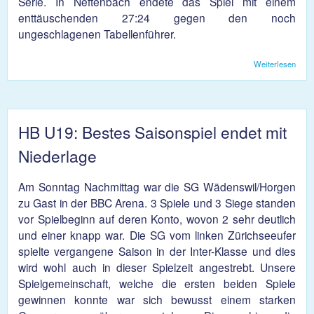
Serie. In Neftenbach endete das Spiel mit einem
enttäuschenden 27:24 gegen den noch
ungeschlagenen Tabellenführer.
Weiterlesen
übe
KJS 
zweit
Nied
in Se
HB U19: Bestes Saisonspiel endet mit
Niederlage
Am Sonntag Nachmittag war die SG Wädenswil/Horgen
zu Gast in der BBC Arena. 3 Spiele und 3 Siege standen
vor Spielbeginn auf deren Konto, wovon 2 sehr deutlich
und einer knapp war. Die SG vom linken Zürichseeufer
spielte vergangene Saison in der Inter-Klasse und dies
wird wohl auch in dieser Spielzeit angestrebt. Unsere
Spielgemeinschaft, welche die ersten beiden Spiele
gewinnen konnte war sich bewusst einem starken