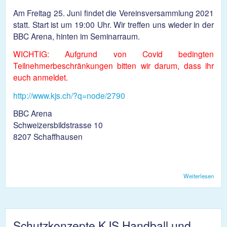
Am Freitag 25. Juni findet die Vereinsversammlung 2021
statt. Start ist um 19:00 Uhr. Wir treffen uns wieder in der
BBC Arena, hinten im Seminarraum.
WICHTIG: Aufgrund von Covid bedingten
Teilnehmerbeschränkungen bitten wir darum, dass ihr
euch anmeldet.
http://www.kjs.ch/?q=node/2790
BBC Arena
Schweizersbildstrasse 10
8207 Schaffhausen
Weiterlesen
über
Vere
2021
Schutzkonzepte KJS Handball und