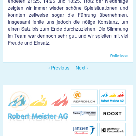
endeten 21:25, 14:25 und 18:25. Trotz der Niederlage
zeigten wir immer wieder schöne Spielsituationen und
konnten zeitweise sogar die Führung übernehmen.
Insgesamt fehlte uns jedoch die nötige Konstanz, um
einen Satz bis zum Ende durchzuziehen. Die Stimmung
im Team war dennoch sehr gut, und wir spielten mit viel
Freude und Einsatz.
Weiterlesen
übe
Dam
muss
‹ Previous
Next ›
3:0 
Sma
gesc
gebe