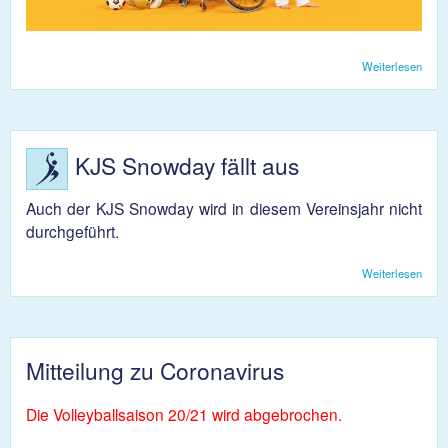
Weiterlesen
über
Supp
your
Spor
KJS Snowday fällt aus
Auch der KJS Snowday wird in diesem Vereinsjahr nicht
durchgeführt.
Weiterlesen
über
KJS
Sno
fällt 
Mitteilung zu Coronavirus
Die Volleyballsaison 20/21 wird abgebrochen.