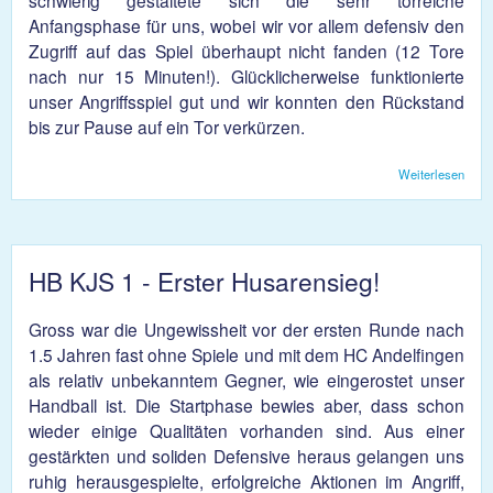
schwierig gestaltete sich die sehr torreiche
Anfangsphase für uns, wobei wir vor allem defensiv den
Zugriff auf das Spiel überhaupt nicht fanden (12 Tore
nach nur 15 Minuten!). Glücklicherweise funktionierte
unser Angriffsspiel gut und wir konnten den Rückstand
bis zur Pause auf ein Tor verkürzen.
Weiterlesen
übe
1
Unen
gegen
HB KJS 1 - Erster Husarensieg!
Gross war die Ungewissheit vor der ersten Runde nach
1.5 Jahren fast ohne Spiele und mit dem HC Andelfingen
als relativ unbekanntem Gegner, wie eingerostet unser
Handball ist. Die Startphase bewies aber, dass schon
wieder einige Qualitäten vorhanden sind. Aus einer
gestärkten und soliden Defensive heraus gelangen uns
ruhig herausgespielte, erfolgreiche Aktionen im Angriff,