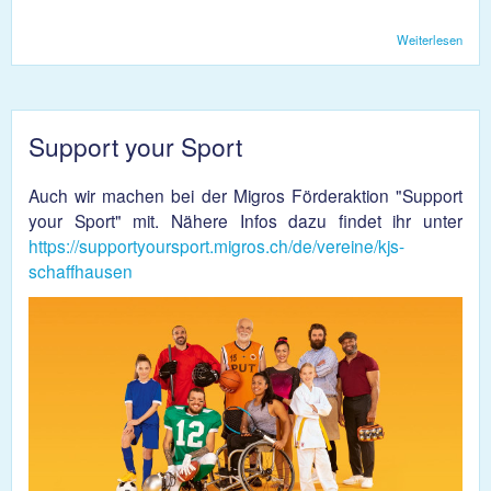
Weiterlesen
über
Migr
Chal
Support your Sport
Auch wir machen bei der Migros Förderaktion "Support
your Sport" mit. Nähere Infos dazu findet ihr unter
https://supportyoursport.migros.ch/de/vereine/kjs-
schaffhausen