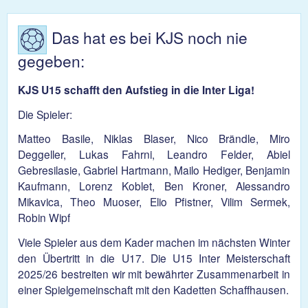
zu P
in d
Elite
Das hat es bei KJS noch nie
gegeben:
KJS U15 schafft den Aufstieg in die Inter Liga!
Die Spieler:
Matteo Basile, Niklas Blaser, Nico Brändle, Miro
Deggeller, Lukas Fahrni, Leandro Felder, Abiel
Gebresilasie, Gabriel Hartmann, Mailo Hediger, Benjamin
Kaufmann, Lorenz Koblet, Ben Kroner, Alessandro
Mikavica, Theo Muoser, Elio Pfistner, Vilim Sermek,
Robin Wipf
Viele Spieler aus dem Kader machen im nächsten Winter
den Übertritt in die U17. Die U15 Inter Meisterschaft
2025/26 bestreiten wir mit bewährter Zusammenarbeit in
einer Spielgemeinschaft mit den Kadetten Schaffhausen.