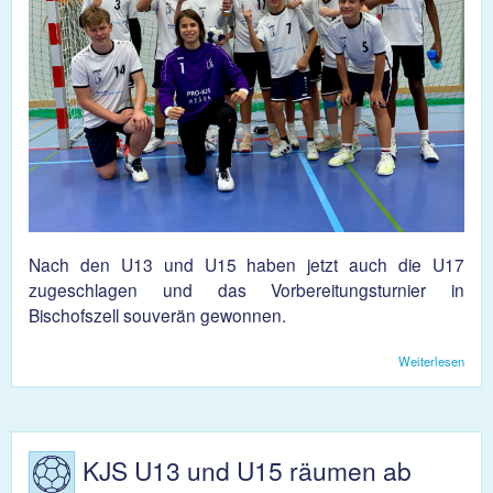
Nach den U13 und U15 haben jetzt auch die U17
zugeschlagen und das Vorbereitungsturnier in
Bischofszell souverän gewonnen.
Weiterlesen
übe
gewi
Vorbe
in Bi
KJS U13 und U15 räumen ab