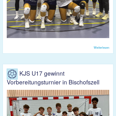
Weiterlesen
über
Saiso
Dam
mit
Sieg
KJS U17 gewinnt
Vorbereitungsturnier in Bischofszell