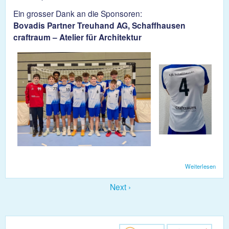
Ein grosser Dank an die Sponsoren:
Bovadis Partner Treuhand AG, Schaffhausen
craftraum – Atelier für Architektur
Weiterlesen
über
Die
U17 
Next ›
neue
Tenu