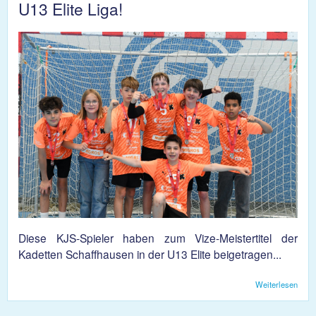
U13 Elite Liga!
Diese KJS-Spieler haben zum Vize-Meistertitel der
Kadetten Schaffhausen in der U13 Elite beigetragen...
Weiterlesen
über
Herz
Gratu