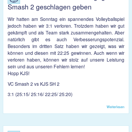
Smash 2 geschlagen geben
Wir hatten am Sonntag ein spannendes Volleyballspiel
jedoch haben wir 3:1 verloren. Trotzdem haben wir gut
gekämpft und als Team stark zusammengehalten. Aber
natürlich gibt es auch Verbesserungspotenzial.
Besonders im dritten Satz haben wir gezeigt, was wir
können und diesen mit 22:25 gewinnen. Auch wenn wir
verloren haben, können wir stolz auf unsere Leistung
sein und aus unseren Fehlern lernen!
Hopp KJS!
VC Smash 2 vs KJS SH 2
3:1 (25:15/ 25:16/ 22:25/ 25:20)
Weiterlesen
über
Dam
muss
3:1 
VC 
2