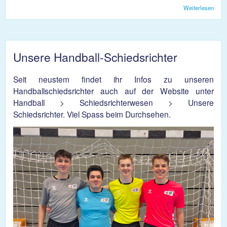
Weiterlesen
über
hat
bei 
noch
gege
Unsere Handball-Schiedsrichter
Seit neustem findet ihr Infos zu unseren
Handballschiedsrichter auch auf der Website unter
Handball > Schiedsrichterwesen > Unsere
Schiedsrichter. Viel Spass beim Durchsehen.