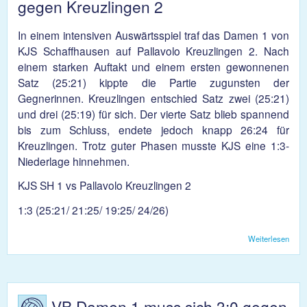
gegen Kreuzlingen 2
In einem intensiven Auswärtsspiel traf das Damen 1 von
KJS Schaffhausen auf Pallavolo Kreuzlingen 2. Nach
einem starken Auftakt und einem ersten gewonnenen
Satz (25:21) kippte die Partie zugunsten der
Gegnerinnen. Kreuzlingen entschied Satz zwei (25:21)
und drei (25:19) für sich. Der vierte Satz blieb spannend
bis zum Schluss, endete jedoch knapp 26:24 für
Kreuzlingen. Trotz guter Phasen musste KJS eine 1:3-
Niederlage hinnehmen.
KJS SH 1 vs Pallavolo Kreuzlingen 2
1:3 (25:21/ 21:25/ 19:25/ 24/26)
Weiterlesen
übe
Dam
3:1
Nied
gege
Kreu
VB Damen 1 muss sich 3:0 gegen
2