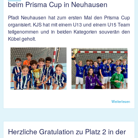
beim Prisma Cup in Neuhausen
Pfadi Neuhausen hat zum ersten Mal den Prisma Cup
organisiert. KJS hat mit einem U13 und einem U15 Team
teilgenommen und in beiden Kategorien souverän den
Kübel geholt.
Weiterlesen
übe
U13
U15
räum
beim
Pris
Herzliche Gratulation zu Platz 2 in der
Cu
Neuh