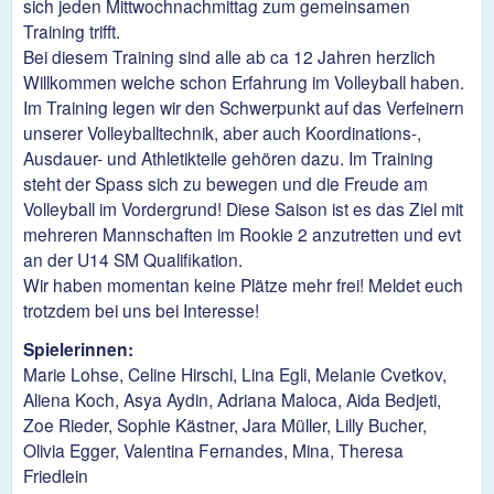
sich jeden Mittwochnachmittag zum gemeinsamen
Training trifft.
Bei diesem Training sind alle ab ca 12 Jahren herzlich
Willkommen welche schon Erfahrung im Volleyball haben.
Im Training legen wir den Schwerpunkt auf das Verfeinern
unserer Volleyballtechnik, aber auch Koordinations-,
Ausdauer- und Athletikteile gehören dazu. Im Training
steht der Spass sich zu bewegen und die Freude am
Volleyball im Vordergrund! Diese Saison ist es das Ziel mit
mehreren Mannschaften im Rookie 2 anzutretten und evt
an der U14 SM Qualifikation.
Wir haben momentan keine Plätze mehr frei! Meldet euch
trotzdem bei uns bei Interesse!
Spielerinnen:
Marie Lohse, Celine Hirschi, Lina Egli, Melanie Cvetkov,
Aliena Koch, Asya Aydin, Adriana Maloca, Aida Bedjeti,
Zoe Rieder, Sophie Kästner, Jara Müller, Lilly Bucher,
Olivia Egger, Valentina Fernandes, Mina, Theresa
Friedlein