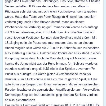
gegen den Favorit auf das Feld bringen. Das Spiel startete auf beiden
Seiten verhalten. KJS wusste dass Romanshorn vor allem im
Rückraum sehr agil und mit schnellen Positionswechseln
angreifen
würde. Hatte das Team von Peter Rüegg im Hinspiel, das deutlich
verloren ging, noch keine Antwort darauf, stand an diesem
Wochenende die Verteidigung gut.
Romanshorn konnte sich anfangs
mit 3 Toren absetzen, aber KJS blieb dran. Auch die Wechsel auf
verschiedenen Positionen konnten dem Spielfluss nicht stören. Mit
15:16 ging es in die Pause und man wusste, dass es an diesem
Abend möglich sein würde die 2 Punkte in Schaffhausen zu behalten.
KJS startete gut in die 2. Halbzeit und konnte den Rückstand in einen
Vorsprung umwandeln. Auch die Manndeckung auf Maarten
Terwiel
konnte die Jungs nicht aus der Ruhe bringen. Am Schluss wurde es
trotzdem nochmals eng, da KJS wie in den Spielen zuvor vom 7m
Punkt aus sündigte. Es waren gleich 3 verschossene Penaltys
darunter. Zum Glück konnte man sich, wie im ganzen Spiel, auf die
gute Form von Keeper Basil Braun verlassen. Mit seinen zahlreichen
Paraden brachte er die gegnerischen Angriffsspieler
zum Verzweifeln.
Der knappe Sieg war hart umkämpft, ging aber am Schluss verdient
an KJS Schaffhausen.
Das nächste Heimspiel findet am Samstag 18.03.2017 um 14:00 Uhr