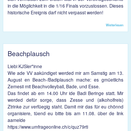
in die Möglichkeit in die 1/16 Finals vorzustossen. Dieses
historische Ereignis darf nicht verpasst werden!
Weiterlesen
über
Histo
Cup-
Beachplausch
Liebi KJSler*inne
Wie ade VV aakündiget werded mir am Samstig am 13.
August en Beach-/Badiplausch mache: es gmüetlichs
Zemesii mit Beachvolleyball, Bade, und Esse.
Das findet ab em 14.00 Uhr ide Badi Beringe statt. Mir
werded defür sorge, dass Zesse und (alkoholfreis)
Ztrinke zur verfüegig staht. Damit mir das für eu chönnd
organisiere, tüend eu bitte bis am 11.08. über de link
aamelde
https://www.umfrageonline.ch/c/quz79rti