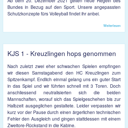
Ab dem 20. Dezember 2021 gelten neue Regeln des
Bundes in Bezug auf den Sport. Unsere angepassten
Schutzkonzepte fürs Volleyball findet ihr anbei.
Weiterlesen
über
Schu
KJS 
KJS 1 - Kreuzlingen hops genommen
Nach zuletzt zwei eher schwachen Spielen empfingen
wir diesen Samstagabend den HC Kreuzlingen zum
Spitzenkampf. Endlich einmal gelang uns ein guter Start
in das Spiel und wir führten schnell mit 3 Toren. Doch
anschliessend neutralisierten sich die beiden
Mannschaften, worauf sich das Spielgeschehen bis zur
Halbzeit ausgeglichen gestaltete. Leider verpassten wir
kurz vor der Pause durch einen ärgerlichen technischen
Fehler den Ausgleich und gingen stattdessen mit einem
Zweitore-Rückstand in die Kabine.