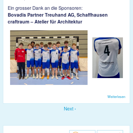
Ein grosser Dank an die Sponsoren:
Bovadis Partner Treuhand AG, Schaffhausen
craftraum – Atelier für Architektur
Weiterlesen
über
Die
U17 
Next ›
neue
Tenu