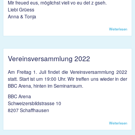
Mir freued eus, möglichst vieli vo eu det z gseh.
Liebi Grüess
Anna & Tonja
Weiterlesen
über
Beac
Vereinsversammlung 2022
Am Freitag 1. Juli findet die Vereinsversammlung 2022
statt. Start ist um 19:00 Uhr. Wir treffen uns wieder in der
BBC Arena, hinten im Seminarraum.
BBC Arena
Schweizersbildstrasse 10
8207 Schaffhausen
Weiterlesen
über
Vere
2022