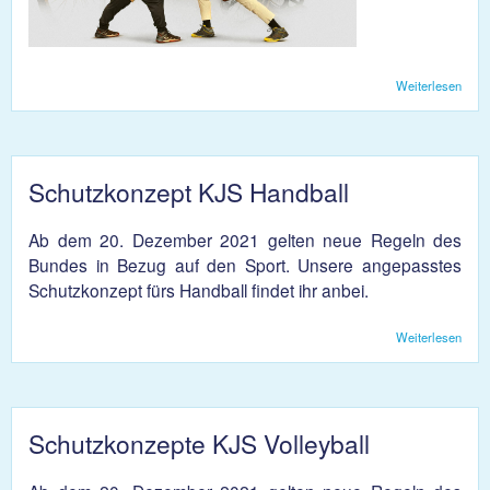
Weiterlesen
über
Supp
your-
Spor
2022
Schutzkonzept KJS Handball
Ab dem 20. Dezember 2021 gelten neue Regeln des
Bundes in Bezug auf den Sport. Unsere angepasstes
Schutzkonzept fürs Handball findet ihr anbei.
Weiterlesen
über
Schu
KJS 
Schutzkonzepte KJS Volleyball