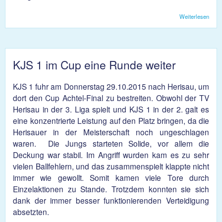
Weiterlesen
über
KJ
holt
imme
eine
Punk
KJS 1 im Cup eine Runde weiter
Andw
KJS 1 fuhr am Donnerstag 29.10.2015 nach Herisau, um
dort den Cup Achtel-Final zu bestreiten. Obwohl der TV
Herisau in der 3. Liga spielt und KJS 1 in der 2. galt es
eine konzentrierte Leistung auf den Platz bringen, da die
Herisauer in der Meisterschaft noch ungeschlagen
waren. Die Jungs starteten Solide, vor allem die
Deckung war stabil. Im Angriff wurden kam es zu sehr
vielen Ballfehlern, und das zusammenspielt klappte nicht
immer wie gewollt. Somit kamen viele Tore durch
Einzelaktionen zu Stande. Trotzdem konnten sie sich
dank der immer besser funktionierenden Verteidigung
absetzten.