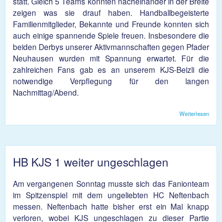
statt. Gleich 5 Teams konnten nacheinander in der Breite
zeigen was sie drauf haben. Handballbegeisterte
Familienmitglieder, Bekannte und Freunde konnten sich
auch einige spannende Spiele freuen. Insbesondere die
beiden Derbys unserer Aktivmannschaften gegen Pfader
Neuhausen wurden mit Spannung erwartet. Für die
zahlreichen Fans gab es an unserem KJS-Beizli die
notwendige Verpflegung für den langen
Nachmittag/Abend.
Weiterlesen
üb
KJ
erfol
Spiel
2015
HB KJS 1 weiter ungeschlagen
Am vergangenen Sonntag musste sich das Fanionteam
im Spitzenspiel mit dem ungeliebten HC Neftenbach
messen. Neftenbach hatte bisher erst ein Mal knapp
verloren, wobei KJS ungeschlagen zu dieser Partie