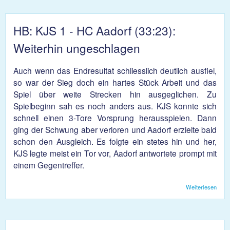
HB: KJS 1 - HC Aadorf (33:23):
Weiterhin ungeschlagen
Auch wenn das Endresultat schliesslich deutlich ausfiel,
so war der Sieg doch ein hartes Stück Arbeit und das
Spiel über weite Strecken hin ausgeglichen. Zu
Spielbeginn sah es noch anders aus. KJS konnte sich
schnell einen 3-Tore Vorsprung herausspielen. Dann
ging der Schwung aber verloren und Aadorf erzielte bald
schon den Ausgleich. Es folgte ein stetes hin und her,
KJS legte meist ein Tor vor, Aadorf antwortete prompt mit
einem Gegentreffer.
Weiterlesen
über
1 - 
(33:2
Weit
unge