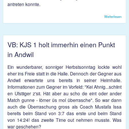
antreten konnte.
Weiterlesen
über
1 w
unge
VB: KJS 1 holt immerhin einen Punkt
in Andwil
Ein wunderbarer, sonniger Herbstsonntag lockte wohl
eher ins Freie statt in die Halle. Dennoch der Gegner aus
Andwil erwartete uns bereits in seiner Heimhalle.
Informationen zum Gegner im Vorfeld: "Kei Ahnig...schiint
en Ufstiiger z'sii. Hät aber au scho de eint oder ander
Match gunne - lömer üs mol überrasche". So war dann
auch die Überraschung gross als Coach Mustafa Issa
bereits beim Stand von 3:7 das erste und beim Stand
von 14:24! das zweite Time out nehmen musste. Was
war geschehen?