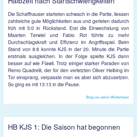
Halbzeit nach Startschwierigkeiten
Die Schaffhauser starteten schwach in die Partie, liessen
zahlreiche gute Möglichkeiten aus und gerieten dadurch
früh mit 5:0 in Rückstand. Erst die Einwechslung von
Maarten Terwiel und Fabio Rot führte zu mehr
Durchschlagskraft und Effizienz im Angriffsspiel. Beim
Stand von 8:8 konnte KJS in der 20. Minute die Partie
erstmals ausgleichen. In der Folge spielte KJS dann
besser auf wie Flawil. Trotz einiger starker Paraden von
Remo Quadrelli, der für den verletzten Oliver Helbing im
Tor einsprang, verpasste man es aber sich abzusetzen.
So ging es mit 13:13 in die Pause.
Blog von admin
Weiterlesen
über
(32
zwe
nach
Start
HB KJS 1: Die Saison hat begonnen