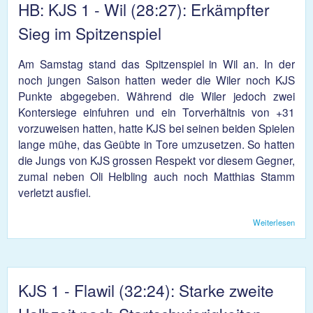
HB: KJS 1 - Wil (28:27): Erkämpfter
Sieg im Spitzenspiel
Am Samstag stand das Spitzenspiel in Wil an. In der
noch jungen Saison hatten weder die Wiler noch KJS
Punkte abgegeben. Während die Wiler jedoch zwei
Kontersiege einfuhren und ein Torverhältnis von +31
vorzuweisen hatten, hatte KJS bei seinen beiden Spielen
lange mühe, das Geübte in Tore umzusetzen. So hatten
die Jungs von KJS grossen Respekt vor diesem Gegner,
zumal neben Oli Helbling auch noch Matthias Stamm
verletzt ausfiel.
Weiterlesen
übe
KJS 
(28:2
Erkä
Si
Spitz
KJS 1 - Flawil (32:24): Starke zweite