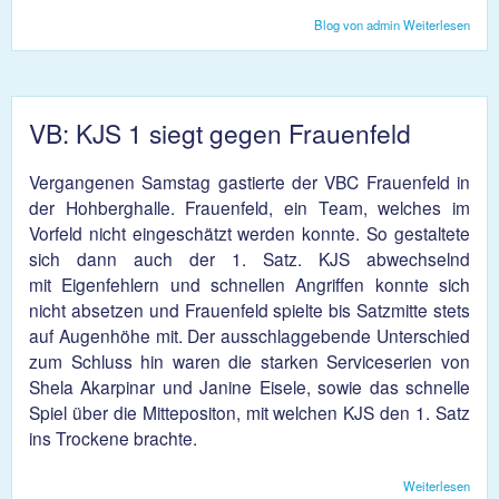
Blog von admin
Weiterlesen
über
KJS 
im
Cup
eine
Rund
VB: KJS 1 siegt gegen Frauenfeld
weite
Vergangenen Samstag gastierte der VBC Frauenfeld in
der Hohberghalle. Frauenfeld, ein Team, welches im
Vorfeld nicht eingeschätzt werden konnte. So gestaltete
sich dann auch der 1. Satz. KJS abwechselnd
mit Eigenfehlern und schnellen Angriffen konnte sich
nicht absetzen und Frauenfeld spielte bis Satzmitte stets
auf Augenhöhe mit. Der ausschlaggebende Unterschied
zum Schluss hin waren die starken Serviceserien von
Shela Akarpinar und Janine Eisele, sowie das schnelle
Spiel über die Mittepositon, mit welchen KJS den 1. Satz
ins Trockene brachte.
Weiterlesen
übe