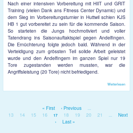
Nach einer intensiven Vorbereitung mit HIIT und GRIT
Training (vielen Dank ans Fitness Center Dynamic) und
dem Sieg im Vorbereitungsturnier in Huttwil schien KJS
HB 1 gut vorbereitet zu sein für die kommende Saison.
So starteten die Jungs hochmotiviert und voller
Tatendrang ins Saisonauftaktspiel gegen Andelfingen.
Die Ernüchterung folgte jedoch bald. Während in der
Verteidigung zum grössten Teil solide Arbeit geleistet
wurde und den Andelfingern im ganzen Spiel nur 19
Tore zugestanden werden mussten, war die
Angriffsleistung (20 Tore) nicht befriedigend.
Weiterlesen
übe
KJS
Die
Sais
hat
« First
‹ Previous
bego
…
Seiten
13
14
15
16
18
19
20
21
Next
17
…
›
Last »