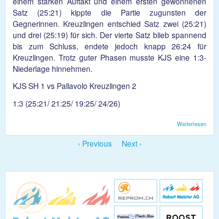
einem starken Auftakt und einem ersten gewonnenen
Satz (25:21) kippte die Partie zugunsten der
Gegnerinnen. Kreuzlingen entschied Satz zwei (25:21)
und drei (25:19) für sich. Der vierte Satz blieb spannend
bis zum Schluss, endete jedoch knapp 26:24 für
Kreuzlingen. Trotz guter Phasen musste KJS eine 1:3-
Niederlage hinnehmen.
KJS SH 1 vs Pallavolo Kreuzlingen 2
1:3 (25:21/ 21:25/ 19:25/ 24/26)
Weiterlesen
übe
Dam
3:1
‹ Previous
Next ›
Nied
gege
Kreu
2