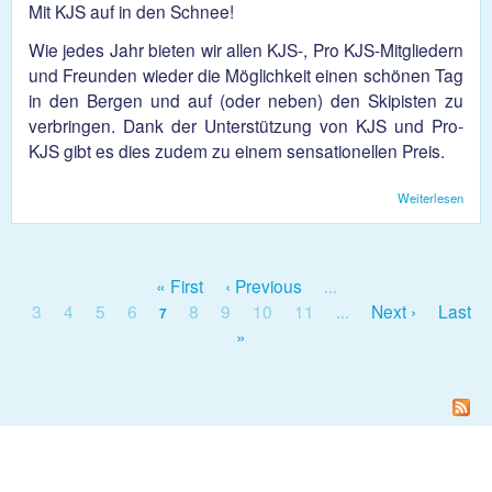
Mit KJS auf in den Schnee!
Wie jedes Jahr bieten wir allen KJS-, Pro KJS-Mitgliedern
und Freunden wieder die Möglichkeit einen schönen Tag
in den Bergen und auf (oder neben) den Skipisten zu
verbringen. Dank der Unterstützung von KJS und Pro-
KJS gibt es dies zudem zu einem sensationellen Preis.
Weiterlesen
über
KJS
Sno
2019
« First
‹ Previous
…
Seiten
3
4
5
6
8
9
10
11
Next ›
Last
7
…
»