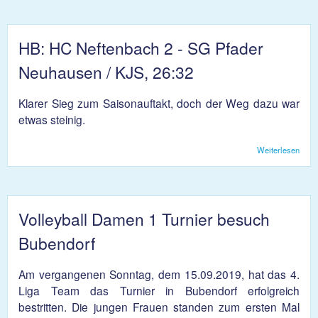
gege
Viva
Winte
HB: HC Neftenbach 2 - SG Pfader
Neuhausen / KJS, 26:32
Klarer Sieg zum Saisonauftakt, doch der Weg dazu war
etwas steinig.
Weiterlesen
übe
HC
Neft
2 
Pfad
Neuh
Volleyball Damen 1 Turnier besuch
/ 
26:3
Bubendorf
Am vergangenen Sonntag, dem 15.09.2019, hat das 4.
Liga Team das Turnier in Bubendorf erfolgreich
bestritten. Die jungen Frauen standen zum ersten Mal