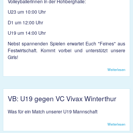
Volleyballerinnen in der Hohberghalle:
U23 um 10:00 Uhr
D1 um 12:00 Uhr
U19 um 14:00 Uhr
Nebst spannenden Spielen erwartet Euch "Feines" aus
Festwirtschaft. Kommt vorbei und unterstützt unsere
Girls!
Weiterlesen
über
Volle
Spiel
am
24.1
VB: U19 gegen VC Vivax Winterthur
Was für ein Match unserer U19 Mannschaft
Weiterlesen
über
U19