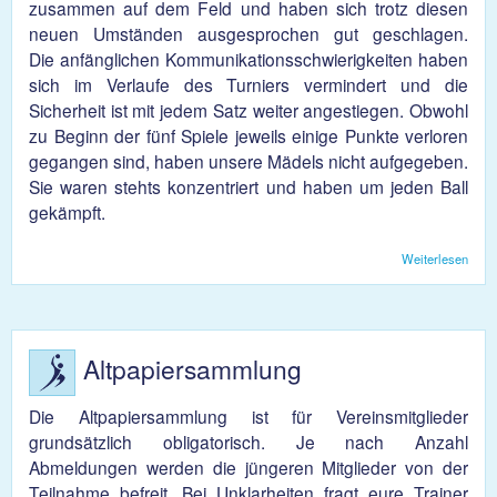
zusammen auf dem Feld und haben sich trotz diesen
neuen Umständen ausgesprochen gut geschlagen.
Die anfänglichen Kommunikationsschwierigkeiten haben
sich im Verlaufe des Turniers vermindert und die
Sicherheit ist mit jedem Satz weiter angestiegen. Obwohl
zu Beginn der fünf Spiele jeweils einige Punkte verloren
gegangen sind, haben unsere Mädels nicht aufgegeben.
Sie waren stehts konzentriert und haben um jeden Ball
gekämpft.
Weiterlesen
über
Volle
Dam
Turni
besu
Bube
Altpapiersammlung
Die Altpapiersammlung ist für Vereinsmitglieder
grundsätzlich obligatorisch. Je nach Anzahl
Abmeldungen werden die jüngeren Mitglieder von der
Teilnahme befreit. Bei Unklarheiten fragt eure Trainer