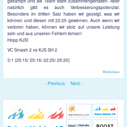
gekämpft und als Team stark zusammengehalten. Aber
natürlich gibt es auch Verbesserungspotenzial.
Besonders im dritten Satz haben wir gezeigt, was wir
können und diesen mit 22:25 gewinnen. Auch wenn wir
verloren haben, können wir stolz auf unsere Leistung
sein und aus unseren Fehlern lernen!
Hopp KJS!
VC Smash 2 vs KJS SH 2
3:1 (25:15/ 25:16/ 22:25/ 25:20)
Weiterlesen
über
Dam
muss
‹ Previous
Next ›
3:1 
VC 
2
gesc
gebe