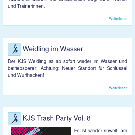
und Trainerinnen.
Weiterlesen
über
Altp
Weidling im Wasser
Der KJS Weidling ist ab sofort wieder im Wasser und
betriebsbereit. Achtung: Neuer Standort für Schlüssel
und Wurfhacken!
Weiterlesen
über
Weid
im
Wass
KJS Trash Party Vol. 8
Es ist wieder soweit, am