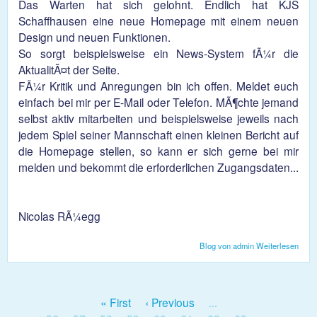
Das Warten hat sich gelohnt. Endlich hat KJS
Schaffhausen eine neue Homepage mit einem neuen
Design und neuen Funktionen.
So sorgt beispielsweise ein News-System fÃ¼r die
AktualitÃ¤t der Seite.
FÃ¼r Kritik und Anregungen bin ich offen. Meldet euch
einfach bei mir per E-Mail oder Telefon. MÃ¶chte jemand
selbst aktiv mitarbeiten und beispielsweise jeweils nach
jedem Spiel seiner Mannschaft einen kleinen Bericht auf
die Homepage stellen, so kann er sich gerne bei mir
melden und bekommt die erforderlichen Zugangsdaten...
Nicolas RÃ¼egg
Blog von admin
Weiterlesen
über
KJS-
Hom
« First
‹ Previous
…
Seiten