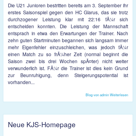
Die U21 Junioren bestritten bereits am 3. September ihr
erstes Saisonspiel gegen den HC Glarus, das sie trotz
durchzogener Leistung klar mit 22:16 fÃ¼r sich
entscheiden konnten. Die Leistung der Mannschaft
entsprach in etwa den Erwartungen der Trainer. Nach
zehn guten Startminuten begannen sich langsam immer
mehr Eigenfehler einzuschleichen, was jedoch fÃ¼r
einen Match zu so frÃ¼her Zeit (normal beginnt die
Saison zwei bis drei Wochen spÃ¤ter) nicht weiter
verwunderlich ist. FÃ¼r die Trainer ist dies kein Grund
zur Beunruhigung, denn Steigerungspotential ist
vorhanden...
Blog von admin
Weiterlesen
über
Sais
U21
Neue KJS-Homepage