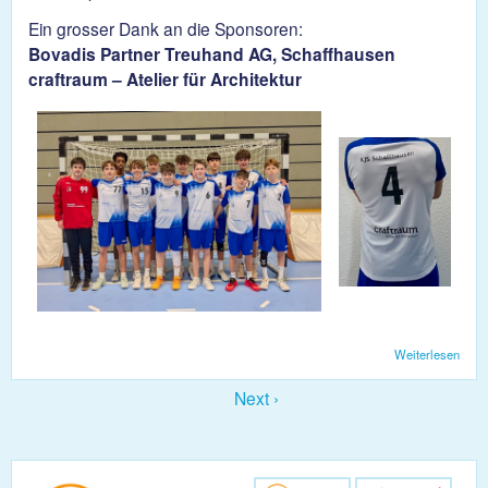
Ein grosser Dank an die Sponsoren:
Bovadis Partner Treuhand AG, Schaffhausen
craftraum – Atelier für Architektur
Weiterlesen
über
Die
U17 
Next ›
neue
Tenu